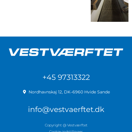
+45 97313322
Nordhavnskaj 12, DK–6960 Hvide Sande
info@vestvaerftet.dk
Copyright @ Vestværftet
Cookie-indstillinger