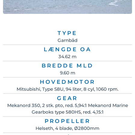
TYPE
Garnbåd
LÆNGDE OA
34.62 m
BREDDE MLD
9.60 m
HOVEDMOTOR
Mitsubishi, Type S8U, 94 liter, 8 cyl, 1060 rpm.
GEAR
Mekanord 350, 2 stk. pto, red. 5,94:1 Mekanord Marine
Gearboks type 580HS, red. 4,15:1
PROPELLER
Helseth, 4 blade, Ø2800mm