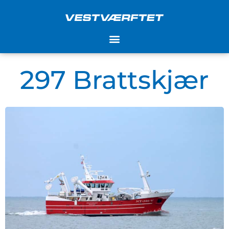
Gå
til
indholdet
297 Brattskjær