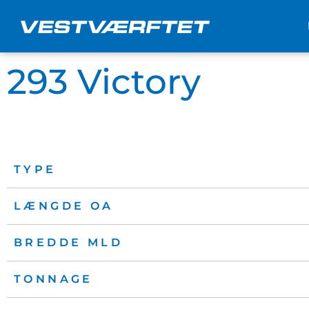
Gå
til
indholdet
293 Victory
TYPE
LÆNGDE OA
BREDDE MLD
TONNAGE