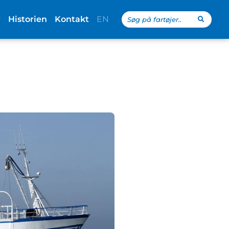
Search
r
Historien
Kontakt
EN
...