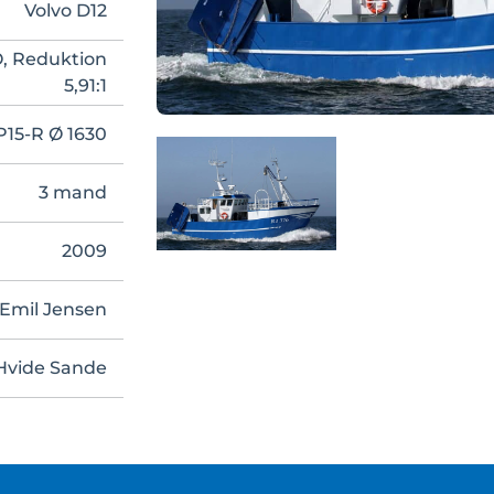
Volvo D12
O, Reduktion
5,91:1
P15-R Ø 1630
3 mand
2009
 Emil Jensen
Hvide Sande