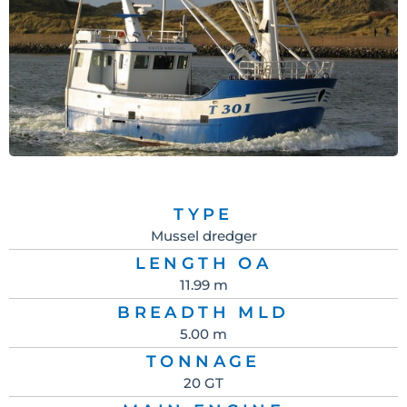
TYPE
Mussel dredger
LENGTH OA
11.99 m
BREADTH MLD
5.00 m
TONNAGE
20 GT