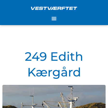
Skip
to
content
249 Edith
Kærgård