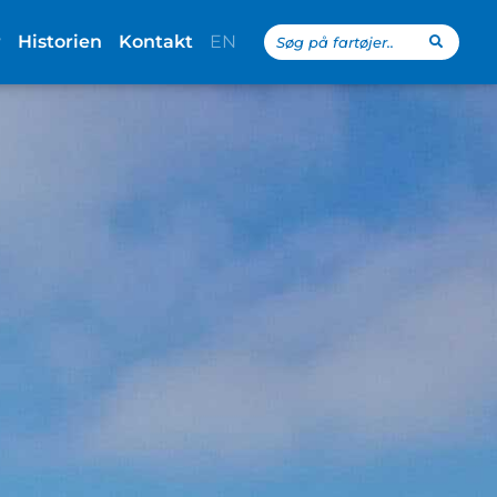
Search
r
Historien
Kontakt
EN
...