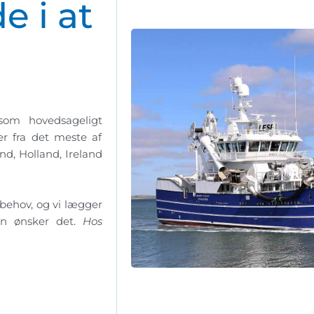
e i at
som hovedsageligt
er fra det meste af
nd, Holland, Ireland
 behov, og vi lægger
en ønsker det.
Hos