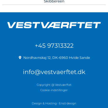
Skibbereen
+45 97313322
Nordhavnskaj 12, DK–6960 Hvide Sande
info@vestvaerftet.dk
Copyright @ Vestværftet
Cookie-indstillinger
Design & Hosting · Ensō design