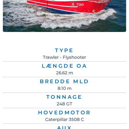
TYPE
Trawler - Flyshooter
LÆNGDE OA
26.62 m
BREDDE MLD
8.10 m
TONNAGE
248 GT
HOVEDMOTOR
Caterpillar 3508 C
AUX