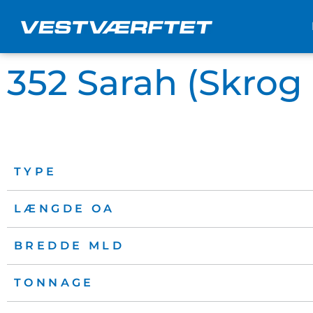
Gå
til
indholdet
352 Sarah (Skrog
TYPE
LÆNGDE OA
BREDDE MLD
TONNAGE