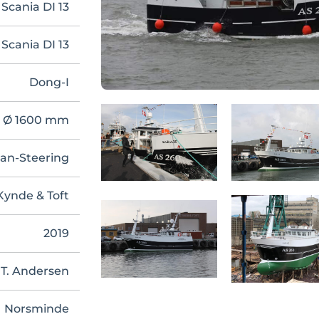
Scania DI 13
Scania DI 13
Dong-I
r Ø 1600 mm
an-Steering
Kynde & Toft
2019
 T. Andersen
Norsminde