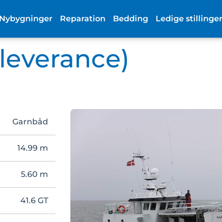
Nybygninger
Reparation
Bedding
Ledige stillinge
 leverance)
Garnbåd
14.99 m
5.60 m
41.6 GT