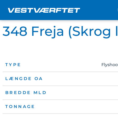
Gå
til
indholdet
348 Freja (Skrog 
TYPE
Flyshoo
LÆNGDE OA
BREDDE MLD
TONNAGE