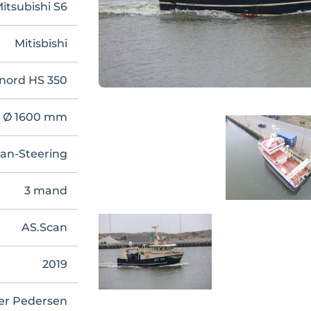
itsubishi S6
Mitisbishi
nord HS 350
r Ø 1600 mm
an-Steering
3 mand
AS.Scan
2019
er Pedersen