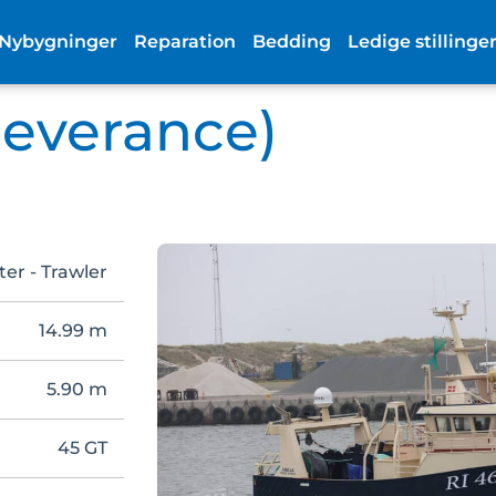
Nybygninger
Reparation
Bedding
Ledige stillinge
leverance)
ter - Trawler
14.99 m
5.90 m
45 GT