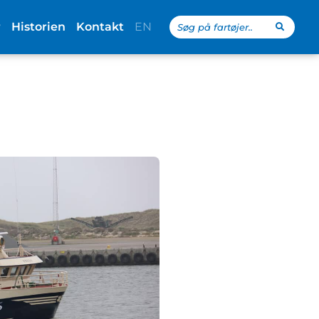
Search
r
Historien
Kontakt
EN
...