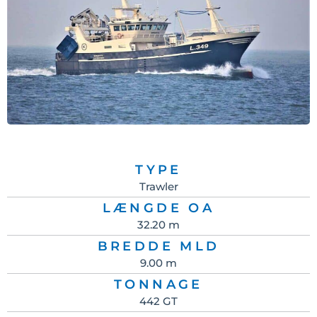
TYPE
Trawler
LÆNGDE OA
32.20 m
BREDDE MLD
9.00 m
TONNAGE
442 GT