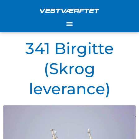
Gå
til
indholdet
341 Birgitte
(Skrog
leverance)