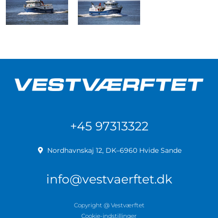
+45 97313322
Nordhavnskaj 12, DK–6960 Hvide Sande
info@vestvaerftet.dk
Copyright @ Vestværftet
Cookie-indstillinger