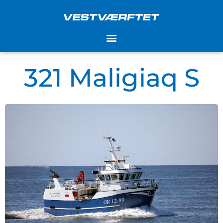
Gå
til
indholdet
321 Maligiaq S