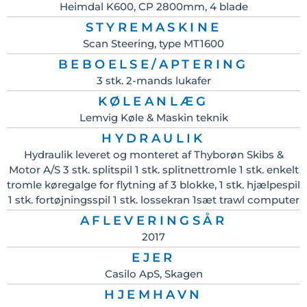
Heimdal K600, CP 2800mm, 4 blade
STYREMASKINE
Scan Steering, type MT1600
BEBOELSE/APTERING
3 stk. 2-mands lukafer
KØLEANLÆG
Lemvig Køle & Maskin teknik
HYDRAULIK
Hydraulik leveret og monteret af Thyborøn Skibs &
Motor A/S 3 stk. splitspil 1 stk. splitnettromle 1 stk. enkelt
tromle køregalge for flytning af 3 blokke, 1 stk. hjælpespil
1 stk. fortøjningsspil 1 stk. lossekran 1sæt trawl computer
AFLEVERINGSÅR
2017
EJER
Casilo ApS, Skagen
HJEMHAVN