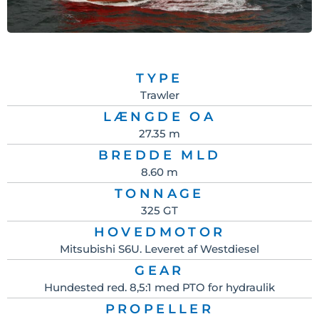
TYPE
Trawler
LÆNGDE OA
27.35 m
BREDDE MLD
8.60 m
TONNAGE
325 GT
HOVEDMOTOR
Mitsubishi S6U. Leveret af Westdiesel
GEAR
Hundested red. 8,5:1 med PTO for hydraulik
PROPELLER