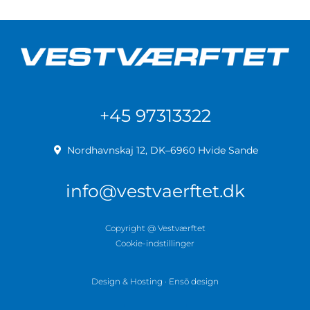
+45 97313322
Nordhavnskaj 12, DK–6960 Hvide Sande
info@vestvaerftet.dk
Copyright @ Vestværftet
Cookie-indstillinger
Design & Hosting · Ensō design