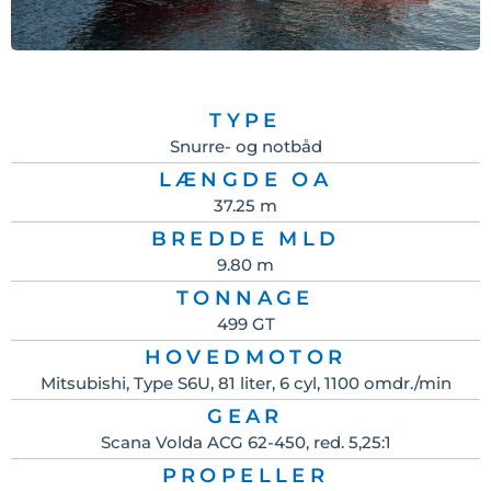
TYPE
Snurre- og notbåd
LÆNGDE OA
37.25 m
BREDDE MLD
9.80 m
TONNAGE
499 GT
HOVEDMOTOR
Mitsubishi, Type S6U, 81 liter, 6 cyl, 1100 omdr./min
GEAR
Scana Volda ACG 62-450, red. 5,25:1
PROPELLER