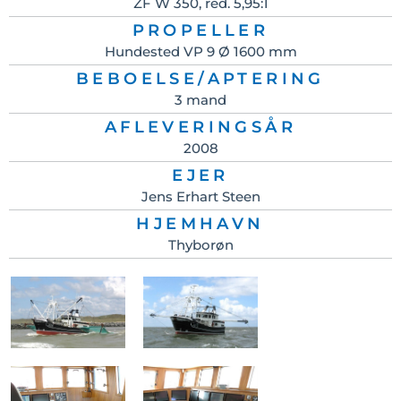
ZF W 350, red. 5,95:1
PROPELLER
Hundested VP 9 Ø 1600 mm
BEBOELSE/APTERING
3 mand
AFLEVERINGSÅR
2008
EJER
Jens Erhart Steen
HJEMHAVN
Thyborøn