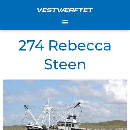
Gå
til
indholdet
274 Rebecca
Steen