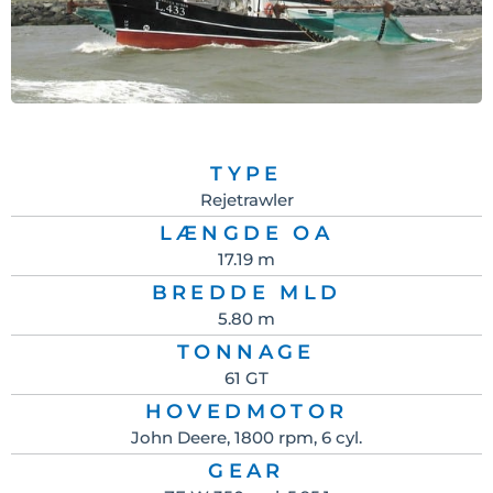
TYPE
Rejetrawler
LÆNGDE OA
17.19 m
BREDDE MLD
5.80 m
TONNAGE
61 GT
HOVEDMOTOR
John Deere, 1800 rpm, 6 cyl.
GEAR