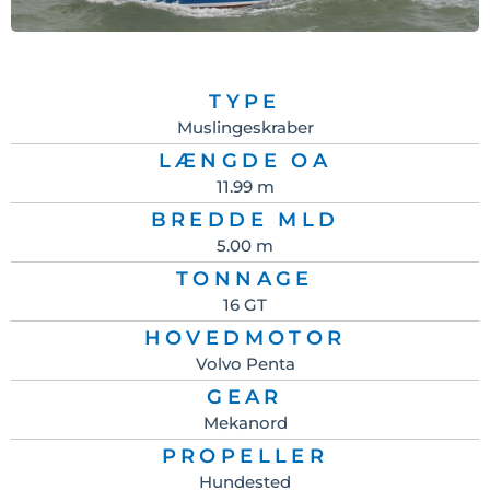
TYPE
Muslingeskraber
LÆNGDE OA
11.99 m
BREDDE MLD
5.00 m
TONNAGE
16 GT
HOVEDMOTOR
Volvo Penta
GEAR
Mekanord
PROPELLER
Hundested