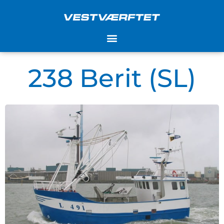
Gå
til
indholdet
238 Berit (SL)