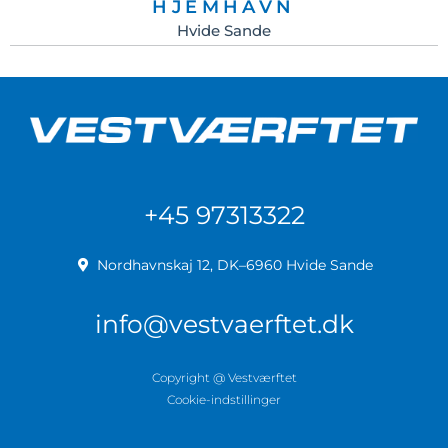
HJEMHAVN
Hvide Sande
+45 97313322
Nordhavnskaj 12, DK–6960 Hvide Sande
info@vestvaerftet.dk
Copyright @ Vestværftet
Cookie-indstillinger