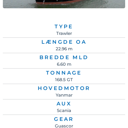
TYPE
Trawler
LÆNGDE OA
22.96 m
BREDDE MLD
6.60 m
TONNAGE
168.5 GT
HOVEDMOTOR
Yanmar
AUX
Scania
GEAR
Guascor